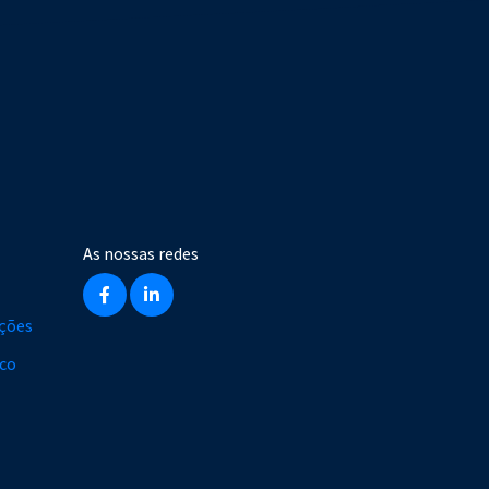
As nossas redes
ações
ico