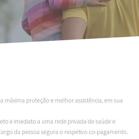
 máxima proteção e melhor assistência, em sua 
eto e imediato a uma rede privada de saúde e 
 cargo da pessoa segura o respetivo co-pagamento.
